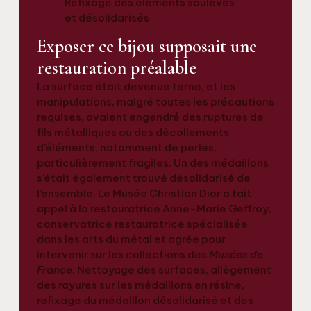
Refixage des éléments soulevés
et désolidarisés
Exposer ce bijou supposait une
restauration préalable
La surface était devenue terne, et les
manipulations, malgré toutes les précautions
requises, avaient engendré des ruptures de
fils métalliques ou des décollements
d’éléments, notamment de perles,
particulièrement fragiles. Un des médaillons
s’était également trouvé désolidarisé de
l’ensemble. Le Musée Christian Dior a fait
appel à la restauratrice Anne-Marie Geffroy,
conservatrice restauratrice spécialisée
dans les arts du métal et agrée pour
intervenir sur les collections des
Musées de
France
. Nettoyage des surfaces, allègement
des rayures sur les médaillons en résine,
refixage du médaillon désolidarisé et des