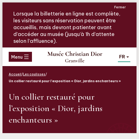
Aller
Aller
Aller
Fermer
au
au
au
Lorsque la billetterie en ligne est complète,
menu
contenu
pied
les visiteurs sans réservation peuvent être
de
accueillis, mais devront patienter avant
page
d’accéder au musée (jusqu’à 1h d’attente
selon l’affluence).
FR
Menu
Accueil
/
Les coulisses
/
Un collier restauré pour l’exposition « Dior, jardins enchanteurs »
Un collier restauré pour
l’exposition « Dior, jardins
enchanteurs »