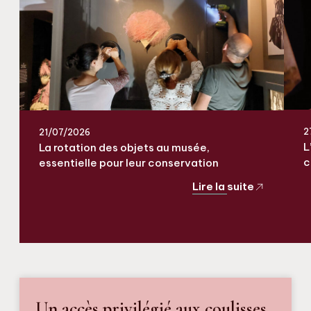
2
21/07/2026
L
La rotation des objets au musée,
c
essentielle pour leur conservation
Lire la suite
Un accès privilégié aux coulisses