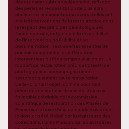
décors ayant subi un soulèvement, refixage
des perles et reconstitution de plusieurs
chaînettes manquantes au revers : telles ont
été les interventions de la restauratrice dans
le respect des principes déontologiques
fondamentaux, notamment la réversibilité
de l’intervention, sa lisibilité et sa
documentation. Il est en effet essentiel de
pouvoir comprendre les différentes
interventions au fil du temps sur un objet. Un
rapport de restauration précis et assorti de
photographies accompagne donc
systématiquement toute restauration.
Celle-ci a fait l’objet, comme pour tout
pièce des collections du musée, d’un avis
favorable préalable de la commission
scientifique de restauration des
Musées de
France
sur la base d’une demande d’avis dont
le dossier a été rédigé par la régisseuse des
collections, Fanny Murison, qui a suivi toutes
les étapes de la restauration.