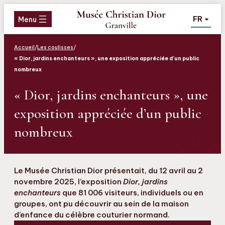
Aller
Aller
Aller
FR
au
au
au
Menu
menu
contenu
pied
de
Accueil
/
Les coulisses
/
page
« Dior, jardins enchanteurs », une exposition appréciée d’un public
nombreux
« Dior, jardins enchanteurs », une
exposition appréciée d’un public
nombreux
Le Musée Christian Dior présentait, du 12 avril au 2
novembre 2025, l’exposition
Dior, jardins
enchanteurs
que 81 006 visiteurs, individuels ou en
groupes, ont pu découvrir au sein de la maison
d’enfance du célèbre couturier normand.