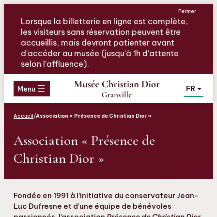
Aller
Aller
Aller
Fermer
au
au
au
Lorsque la billetterie en ligne est complète,
menu
contenu
pied
les visiteurs sans réservation peuvent être
de
accueillis, mais devront patienter avant
page
d’accéder au musée (jusqu’à 1h d’attente
selon l’affluence).
FR
Menu
Accueil
/
Association « Présence de Christian Dior »
Association « Présence de
Christian Dior »
Fondée en 1991 à l’initiative du conservateur Jean-
Luc Dufresne et d’une équipe de bénévoles
passionnés, l’association
Présence de Christian Dior