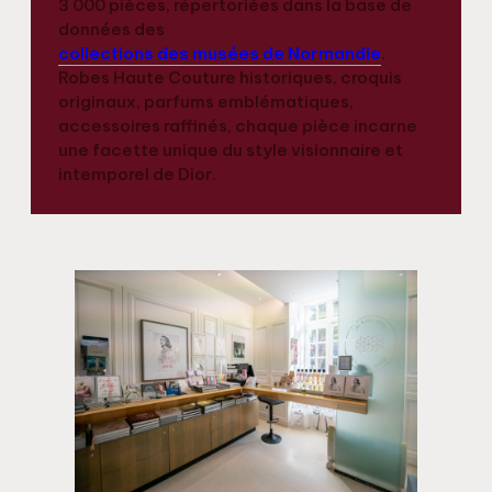
3 000 pièces, répertoriées dans la base de
données des
collections des musées de Normandie
.
Robes Haute Couture historiques, croquis
originaux, parfums emblématiques,
accessoires raffinés, chaque pièce incarne
une facette unique du style visionnaire et
intemporel de Dior.