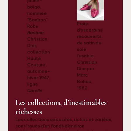
Paire
Robe
d’escarpins
Bonbon
,
recouverts
Christian
de satin de
Dior,
soie
collection
fuschia.
Haute
Christian
Couture
Dior par
automne-
Marc
hiver 1947,
Bohan,
ligne
1962
Corolle
Les collections, d’inestimables
richesses
Les collections exposées, riches et variées,
sont issues d’un fonds d’environ