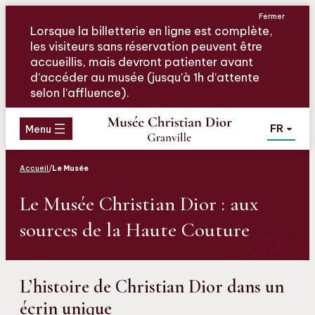
Aller
Aller
Aller
Fermer
au
au
au
Lorsque la billetterie en ligne est complète,
menu
contenu
pied
les visiteurs sans réservation peuvent être
de
accueillis, mais devront patienter avant
page
d’accéder au musée (jusqu’à 1h d’attente
selon l’affluence).
FR
Menu
Accueil
/
Le Musée
Le Musée Christian Dior : aux
sources de la Haute Couture
L’histoire de Christian Dior dans un
écrin unique