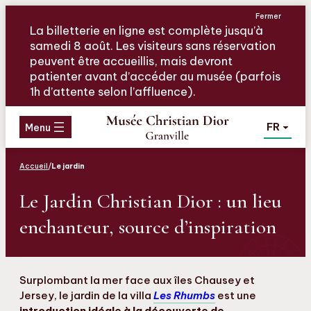
Aller
Aller
Aller
Fermer
au
au
au
La billetterie en ligne est complète jusqu’à
menu
contenu
pied
samedi 8 août. Les visiteurs sans réservation
de
peuvent être accueillis, mais devront
page
patienter avant d’accéder au musée (parfois
1h d’attente selon l’affluence).
FR
Menu
Accueil
/
Le jardin
Le Jardin Christian Dior : un lieu
enchanteur, source d’inspiration
Surplombant la mer face aux îles Chausey et
Jersey, le jardin de la villa
Les Rhumbs
est une
introduction idéale à la découverte de