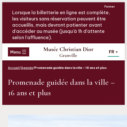
Aller
Aller
Aller
Fermer
au
au
au
Lorsque la billetterie en ligne est complète,
menu
contenu
pied
les visiteurs sans réservation peuvent être
de
accueillis, mais devront patienter avant
page
d’accéder au musée (jusqu’à 1h d’attente
selon l’affluence).
FR
Menu
Accueil
/
Agenda
/
Promenade guidée dans la ville – 16 ans et plus
Promenade guidée dans la ville –
16 ans et plus