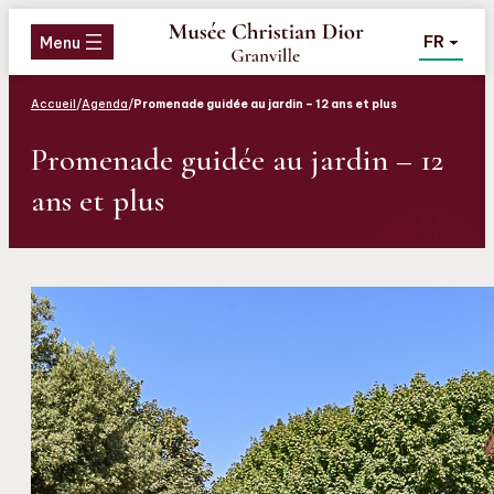
Aller
Aller
Aller
FR
au
au
au
Menu
menu
contenu
pied
de
Accueil
/
Agenda
/
Promenade guidée au jardin – 12 ans et plus
page
Promenade guidée au jardin – 12
ans et plus