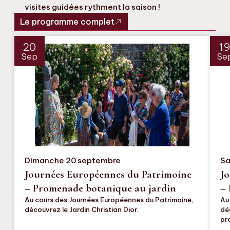
visites guidées rythment la saison !
Le programme complet
20
1
Sep
Se
Dimanche 20 septembre
Sa
Journées Européennes du Patrimoine
Jo
– Promenade botanique au jardin
– 
Au cours des Journées Européennes du Patrimoine,
Au
découvrez le Jardin Christian Dior.
dé
pr