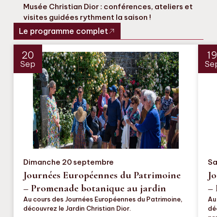
Musée Christian Dior : conférences, ateliers et
visites guidées rythment la saison !
Le programme complet
20
1
Sep
Se
Dimanche 20 septembre
Sa
Journées Européennes du Patrimoine
Jo
– Promenade botanique au jardin
– 
Au cours des Journées Européennes du Patrimoine,
Au
découvrez le Jardin Christian Dior.
dé