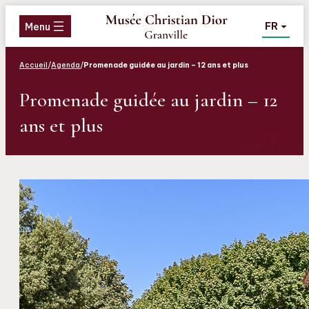
Aller
Aller
Aller
FR
au
au
au
Menu
menu
contenu
pied
de
Accueil
/
Agenda
/
Promenade guidée au jardin – 12 ans et plus
page
Promenade guidée au jardin – 12
ans et plus