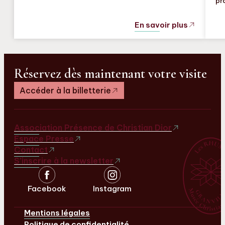
pr
En savoir plus
Réservez dès maintenant votre visite
Accéder à la billetterie
Association Présence de Christian Dior
Espace Presse
Contact
S’inscrire à la newsletter
Facebook
Instagram
Mentions légales
Politique de confidentialité