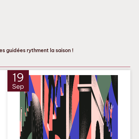
es guidées rythment la saison !
19
Sep