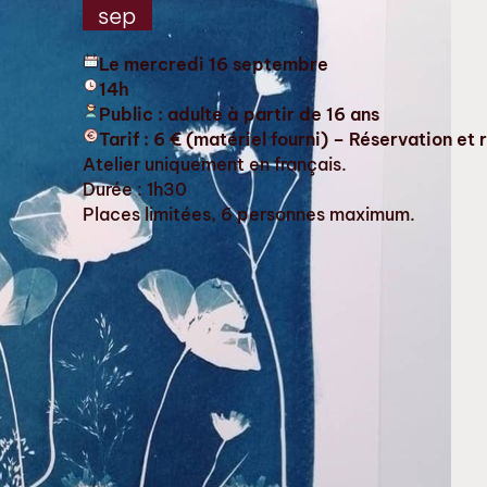
sep
Le mercredi 16 septembre
14h
Public : adulte à partir de 16 ans
Tarif : 6 € (matériel fourni) – Réservation e
Atelier uniquement en français.
Durée : 1h30
Places limitées, 6 personnes maximum.