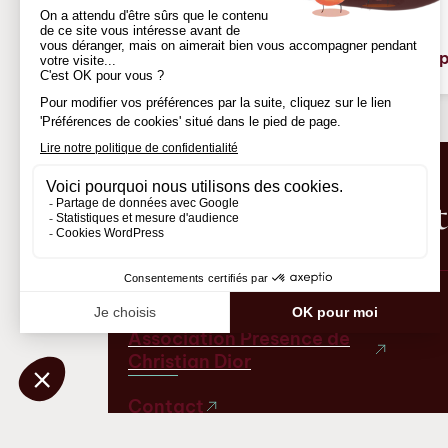
En savoir 
Réservez dès maint
Association Présence de
Christian Dior
Contact