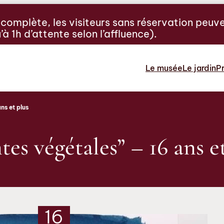
t complète, les visiteurs sans réservation peuv
 1h d’attente selon l’affluence).
Le musée
Le jardin
Pr
ns et plus
es végétales” – 16 ans e
16