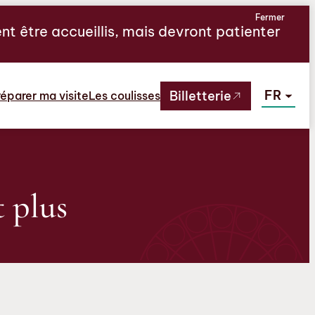
Fermer
ent être accueillis, mais devront patienter
FR
Billetterie
éparer ma visite
Les coulisses
t plus