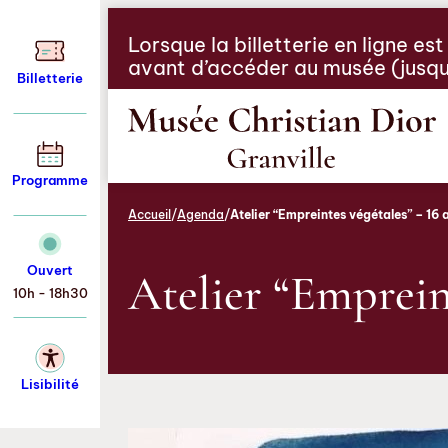
Aller
Aller
Aller
au
au
au
Lorsque la billetterie en ligne es
menu
contenu
pied
avant d’accéder au musée (jusqu’à
Billetterie
de
page
Programme
Accueil
/
Agenda
/
Atelier “Empreintes végétales” – 16 a
Ouvert
Atelier “Empreint
10h - 18h30
Lisibilité