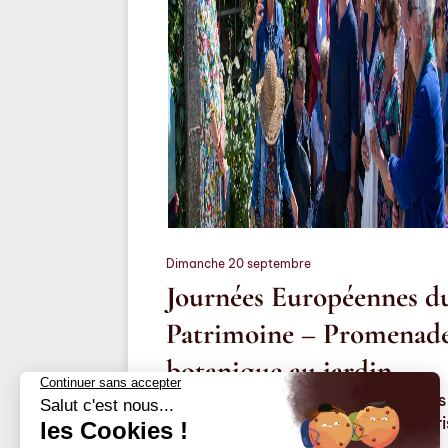
Dimanche 20 septembre
Journées Européennes d
Patrimoine – Promenad
botanique au jardin
Au cours des Journées Européennes
Patrimoine, découvrez le Jardin Chri
Dior.